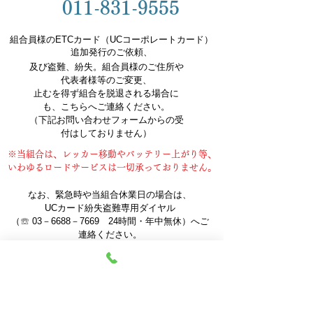
011-831-9555
組合員様のETCカード（UCコーポレートカード）
追加発行のご依頼、
及び盗難、紛失。組合員様のご住所や
代表者様等のご変更、
止むを得ず組合を脱退される場合に
も、こちらへご連絡ください。
（下記お問い合わせフォームからの受
付はしておりません）
※当組合は、レッカー移動やバッテリー上がり等、
いわゆるロードサービスは一切承っておりません。
なお、緊急時や当組合休業日の場合は、
UCカード紛失盗難専用ダイヤル
（☏ 03－6688－7669 24時間・年中無休）へご
連絡ください。
それ以外に関しましては、上記のお電話のほか、
下記フォームにご入力のうえお気軽にお問
い合わせください。