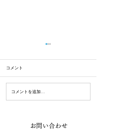
コメント
コメントを追加…
組合だより７月号を発行
でんきのサービ
いたしました
案内（道内限定
Contact
お問い合わせ