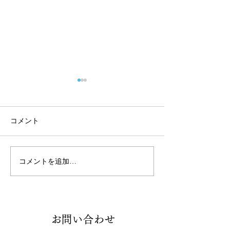
コメント
コメントを追加…
組合だより７月号を発行
でんきのサービ
いたしました
案内（道内限定
Contact
お問い合わせ