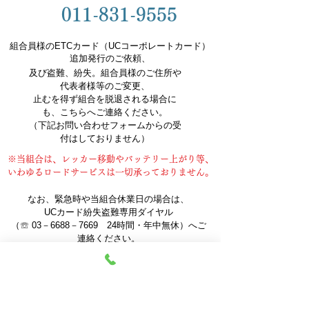
011-831-9555
組合員様のETCカード（UCコーポレートカード）
追加発行のご依頼、
及び盗難、紛失。組合員様のご住所や
代表者様等のご変更、
止むを得ず組合を脱退される場合に
も、こちらへご連絡ください。
（下記お問い合わせフォームからの受
付はしておりません）
※当組合は、レッカー移動やバッテリー上がり等、
いわゆるロードサービスは一切承っておりません。
なお、緊急時や当組合休業日の場合は、
UCカード紛失盗難専用ダイヤル
（☏ 03－6688－7669 24時間・年中無休）へご
連絡ください。
それ以外に関しましては、上記のお電話のほか、
下記フォームにご入力のうえお気軽にお問
い合わせください。