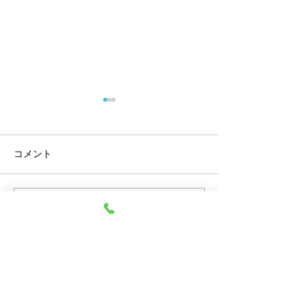
コメント
コメントを追加…
組合だより７月号を発行
でんきのサービ
いたしました
案内（道内限定
Contact
お問い合わせ