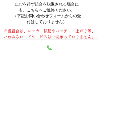
止むを得ず組合を脱退される場合に
も、こちらへご連絡ください。
（下記お問い合わせフォームからの受
付はしておりません）
※当組合は、レッカー移動やバッテリー上がり等、
いわゆるロードサービスは一切承っておりません。
なお、緊急時や当組合休業日の場合は、
UCカード紛失盗難専用ダイヤル
（☏ 03－6688－7669 24時間・年中無休）へご
連絡ください。
それ以外に関しましては、上記のお電話のほか、
下記フォームにご入力のうえお気軽にお問
い合わせください。
お名前
メールアドレス