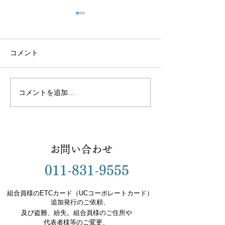
コメント
コメントを追加…
組合だより７月号を発行
でんきのサービ
いたしました
案内（道内限定
Contact
お問い合わせ
011-831-9555
組合員様のETCカード（UCコーポレートカード）
追加発行のご依頼、
及び盗難、紛失。組合員様のご住所や
代表者様等のご変更、