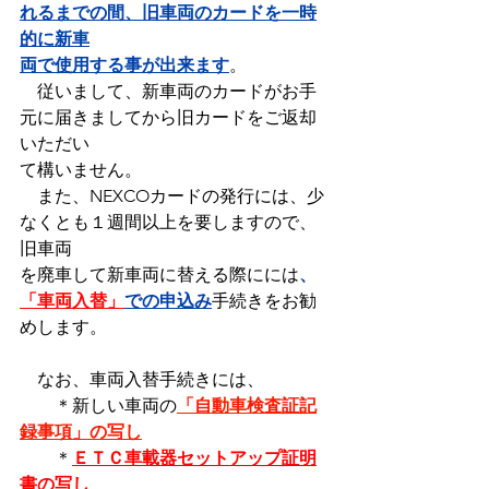
れるまでの間、旧車両のカードを一時
的に新車
両で使用する事が出来ます
。
　従いまして、新車両のカードがお手
元に届きましてから旧カードをご返却
いただい
て構いません。
　また、NEXCOカードの発行には、少
なくとも１週間以上を要しますので、
旧車両
を廃車して新車両に替える際にには
、
「車両入替」
での申込み
手続きをお勧
めします。
　なお、車両入替手続きには、
　　＊新しい車両の
「自動車検査証記
録事項」の写し
　＊
ＥＴＣ車載器セットアップ証明
書の写し